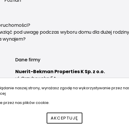
Poznań
ieruchomości?
y wziąć pod uwagę podczas wyboru domu dla dużej rodzin
na wynajem?
Dane firmy
Nuerit-Bekman Properties K Sp. z o.o.
ul. Grzybowska 5A
00-132 Warszawa
lądanie naszej strony, wyrażasz zgodę na wykorzystywanie przez na
cej
e przez nas plików cookie.
AKCEPTUJĘ
szystkie prawa zastrzeżone | Program dla biur nieruchomości -
asar