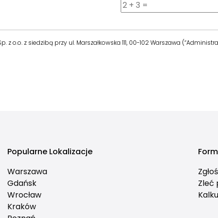
z o.o. z siedzibą przy ul. Marszałkowska 111, 00-102 Warszawa (“Administra
Popularne Lokalizacje
Form
Warszawa
Zgło
Gdańsk
Zleć
Wrocław
Kalku
Kraków