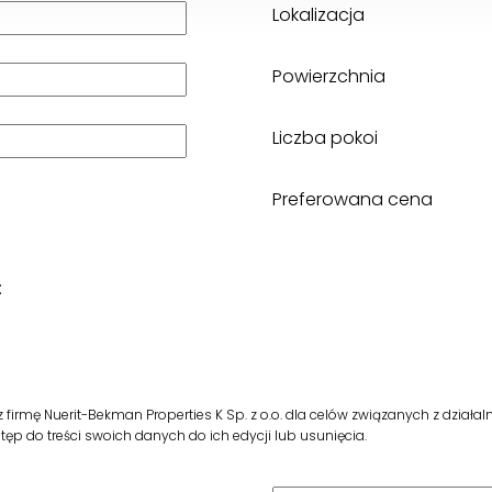
Lokalizacja
Powierzchnia
Liczba pokoi
Preferowana cena
:
mę Nuerit-Bekman Properties K Sp. z o.o. dla celów związanych z działa
p do treści swoich danych do ich edycji lub usunięcia.