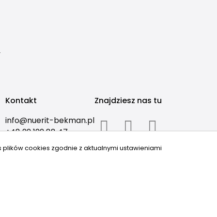
y
Kontakt
Znajdziesz nas tu
info@nuerit-bekman.pl
+48 22 122 88 47
s plików cookies zgodnie z aktualnymi ustawieniami
icrm.com