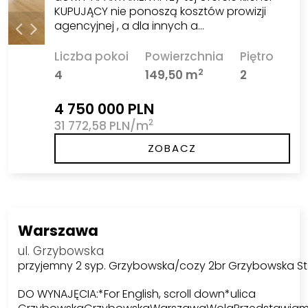
KUPUJĄCY nie ponoszą kosztów prowizji
agencyjnej , a dla innych a…
Liczba pokoi
Powierzchnia
Piętro
2
4
149,50 m
2
4 750 000 PLN
2
31 772,58 PLN/m
ZOBACZ
Warszawa
ul. Grzybowska
przyjemny 2 syp. Grzybowska/cozy 2br Grzybowska St
DO WYNAJĘCIA:*For English, scroll down*ulica