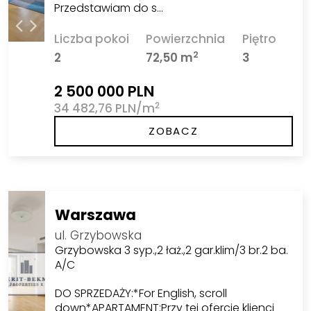
Przedstawiam do s…
Liczba pokoi
Powierzchnia
Piętro
2
2
72,50 m
3
2 500 000 PLN
2
34 482,76 PLN/m
ZOBACZ
Warszawa
ul. Grzybowska
Grzybowska 3 syp.,2 łaż.,2 gar.klim/3 br.2 ba.
A/C
DO SPRZEDAŻY:*For English, scroll
down*APARTAMENT:Przy tej ofercie klienci