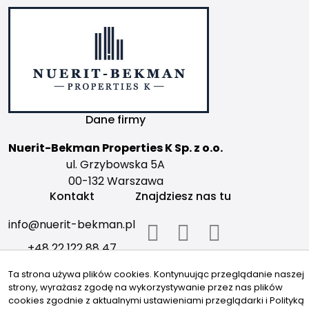
Dane firmy
Nuerit-Bekman Properties K Sp. z o.o.
ul. Grzybowska 5A
00-132 Warszawa
Kontakt
Znajdziesz nas tu
info@nuerit-bekman.pl
+48 22 122 88 47
Ta strona używa plików cookies. Kontynuując przeglądanie naszej
© 2026 Wszystkie prawa zastrzeżone | Program dla biur
strony, wyrażasz zgodę na wykorzystywanie przez nas plików
nieruchomości -
asaricrm.com
cookies zgodnie z aktualnymi ustawieniami przeglądarki i Polityką