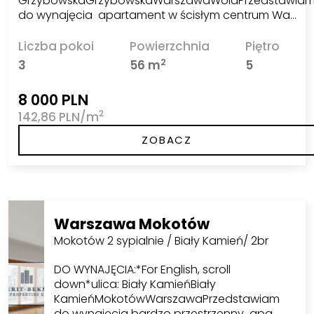
GrzybowskaGrzybowskaWarszawaWolaPrzedstawia
do wynajęcia apartament w ścisłym centrum Wa…
Liczba pokoi
Powierzchnia
Piętro
2
3
56 m
5
8 000 PLN
2
142,86 PLN/m
ZOBACZ
Warszawa Mokotów
Mokotów 2 sypialnie / Biały Kamień/ 2br
DO WYNAJĘCIA:*For English, scroll
down*ulica: Biały KamieńBiały
KamieńMokotówWarszawaPrzedstawiam
do wynajęcia bardzo przestrzenny apa…