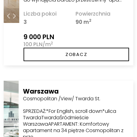
Liczba pokoi
Powierzchnia
2
3
90 m
9 000 PLN
2
100 PLN/m
ZOBACZ
Warszawa
Cosmopolitan /View/ Twarda St.
SPRZEDAŻ:*For English, scroll down*ulica
TwardaTwardaŚródmieście
WarszawaAPARTAMENT: Komfortowy
apartament na 34 piętrze Cosmopolitan z
prze…