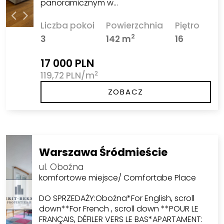
panoramicznym w…
Liczba pokoi
Powierzchnia
Piętro
2
3
142 m
16
17 000 PLN
2
119,72 PLN/m
ZOBACZ
Warszawa Śródmieście
ul. Oboźna
komfortowe miejsce/ Comfortabe Place
DO SPRZEDAŻY:Oboźna*For English, scroll
down**For French , scroll down **POUR LE
FRANÇAIS, DÉFILER VERS LE BAS*APARTAMENT: