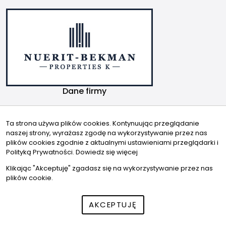
Dane firmy
Nuerit-Bekman Properties K Sp. z o.o.
ul. Grzybowska 5A
Ta strona używa plików cookies. Kontynuując przeglądanie
naszej strony, wyrażasz zgodę na wykorzystywanie przez nas
00-132 Warszawa
plików cookies zgodnie z aktualnymi ustawieniami przeglądarki i
Kontakt
Znajdziesz nas tu
Polityką Prywatności.
Dowiedz się więcej
info@nuerit-bekman.pl
Klikając "Akceptuję" zgadasz się na wykorzystywanie przez nas
plików cookie.
+48 22 122 88 47
AKCEPTUJĘ
© 2026 Wszystkie prawa zastrzeżone | Program dla biur
nieruchomości - asaricrm.com