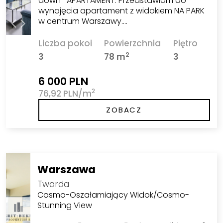
down* APARTAMENT: Przedstawiam do
wynajęcia apartament z widokiem NA PARK
w centrum Warszawy.…
Liczba pokoi
Powierzchnia
Piętro
2
3
78 m
3
6 000 PLN
2
76,92 PLN/m
ZOBACZ
Warszawa
Twarda
Cosmo-Oszałamiający Widok/Cosmo-
Stunning View