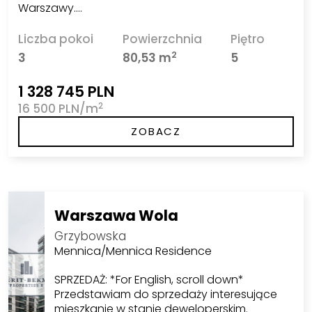
Warszawy.…
Liczba pokoi
Powierzchnia
Piętro
2
3
80,53 m
5
1 328 745 PLN
2
16 500 PLN/m
ZOBACZ
Warszawa Wola
Grzybowska
Mennica/Mennica Residence
SPRZEDAŻ: *For English, scroll down*
Przedstawiam do sprzedaży interesujące
mieszkanie w stanie deweloperskim.