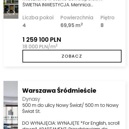
ŚWIETNA INWESTYCJA. Mennica…
Liczba pokoi
Powierzchnia
Piętro
2
4
69,95 m
8
1 259 100 PLN
2
18 000 PLN/m
ZOBACZ
Warszawa Śródmieście
Dynasy
500 m do ulicy Nowy Świat/ 500 m to Nowy
Świat St.
DO WYNAJĘCIA: WYNAJĘTE *For English, scroll