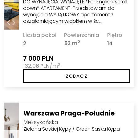
DO WYNAJĘCIA: WYNAJĘTE *For English, scroll
down* APARTAMENT: Przedstawiam do
wynajęcia WYJĄTKOWY apartament z
oszałamiającym widokiem w śc…
Liczba pokoi
Powierzchnia
Piętro
2
2
53 m
14
7 000 PLN
2
132,08 PLN/m
ZOBACZ
Warszawa Praga-Południe
Meksykańska
Zielona Saskiej Kępy / Green Saska Kępa