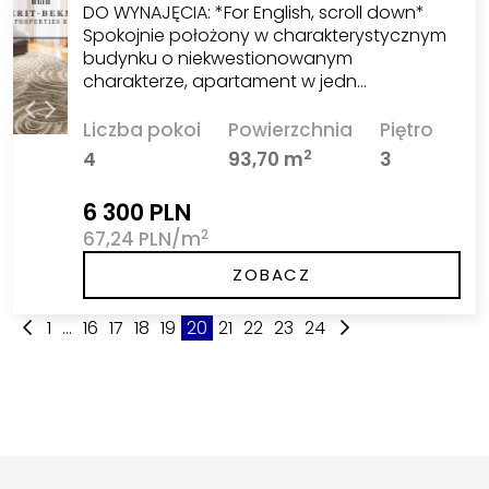
DO WYNAJĘCIA: *For English, scroll down*
Spokojnie położony w charakterystycznym
budynku o niekwestionowanym
charakterze, apartament w jedn…
Liczba pokoi
Powierzchnia
Piętro
2
4
93,70 m
3
6 300 PLN
2
67,24 PLN/m
ZOBACZ
1
...
16
17
18
19
20
21
22
23
24