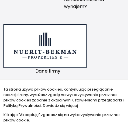
wynajem?
Dane firmy
Nuerit-Bekman Properties K Sp. z o.o.
ul. Grzybowska 5A
Ta strona używa plików cookies. Kontynuując przeglądanie
naszej strony, wyrażasz zgodę na wykorzystywanie przez nas
00-132 Warszawa
plików cookies zgodnie z aktualnymi ustawieniami przeglądarki i
Kontakt
Znajdziesz nas tu
Polityką Prywatności.
Dowiedz się więcej
info@nuerit-bekman.pl
Klikając "Akceptuję" zgadasz się na wykorzystywanie przez nas
plików cookie.
+48 22 122 88 47