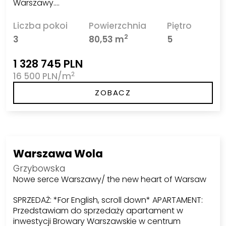
Warszawy.…
Liczba pokoi
Powierzchnia
Piętro
2
3
80,53 m
5
1 328 745 PLN
2
16 500 PLN/m
ZOBACZ
Warszawa Wola
Grzybowska
Nowe serce Warszawy/ the new heart of Warsaw
SPRZEDAŻ: *For English, scroll down* APARTAMENT:
Przedstawiam do sprzedaży apartament w
inwestycji Browary Warszawskie w centrum